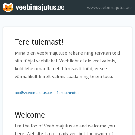
www.veebimajutus.ee
Tere tulemast!
Mina olen Veebimajutuse rebane ning tervitan teid
siin tühjal veebilehel. Veebileht ei ole veel valmis,
kuid lehe omanik teeb hirmsasti tööd, et see
võimalikult kiirelt valmis saada ning teieni tuua.
abi@veebimajutus.ee
Iseteenindus
Welcome!
I'm the fox of Veebimajutus.ee and welcome you
here. Website is not ready yet, but the owner of